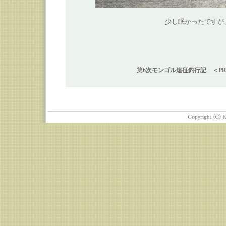
少し眠かったですが
第6次モンゴル遠征釣行記 ＜PR