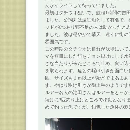
んがイライラして待っていました。
最初はタチウオ狙いで、航程1時間の吉
ました。公翔丸は遠征船として有名で、
ッドが6つあり寝不足の人は助かったと
ました。波は穏やかで晴天、遠くに街の
雰囲気です。
この時期のタチウオは群れが浅場にいて
マを短冊にした餌をチョン掛けにして水
さな当たりが来たところで止め、食い込
を取られます。魚との駆け引きが面白い
匹。サイズも１ｍ以上が殆どでまあまあ
す。やはり駆け引きが御上手のようです
ルアー名人の池田さんはルアーをとっか
続けに3匹釣り上げところで移動となり
めて釣った魚ですが、鉛色した魚体の割