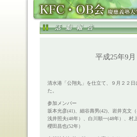
平成25年9
清水港「公翔丸」を仕立て、９月２２日
た。
参加メンバー
坂本光彦(41)、細谷壽男(42)
、岩井克文（4
浅井照夫(48年）、白川順一(48年）、村上
櫻田昌也(52年）