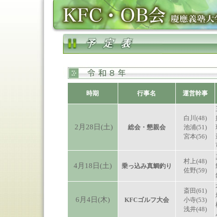
時期
行事名
運営幹事
白川(48)
2月28日(土)
総会・懇親会
池浦(51)
宮本(56)
村上(48)
4月18日(土)
乗っ込み真鯛釣り
佐野(59)
斎田(61)
6月4日(木)
KFCゴルフ大会
小寺(53)
浅井(48)