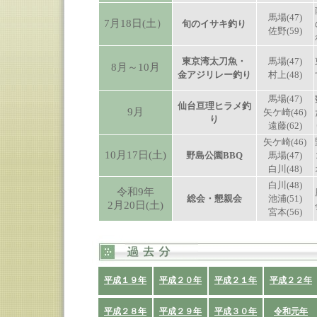
馬場(47)
7月18日(土）
旬のイサキ釣り
佐野(59)
東京湾太刀魚・
馬場(47)
8月～10月
金アジリレー釣り
村上(48)
馬場(47)
仙台亘理ヒラメ釣
9月
矢ケ崎(46)
り
遠藤(62)
矢ケ崎(46)
10月17日(土)
野島公園BBQ
馬場(47)
白川(48)
白川(48)
令和9年
総会・懇親会
池浦(51)
2月20日(土)
宮本(56)
平成１９年
平成２０年
平成２１年
平成２２年
平成２８年
平成２９年
平成３０年
令和元年