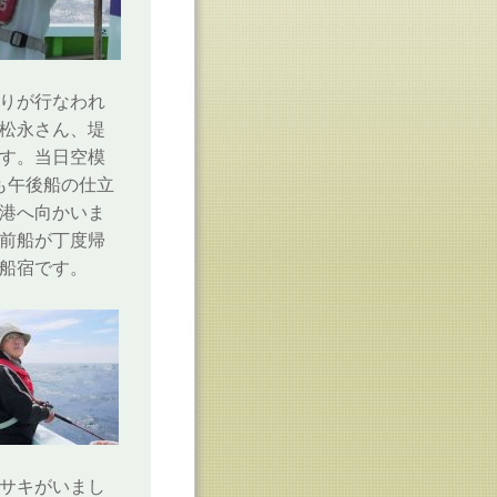
釣りが行なわれ
、松永さん、堤
す。当日空模
も午後船の仕立
港へ向かいま
午前船が丁度帰
船宿です。
イサキがいまし