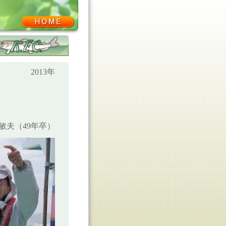
KFC･OB会ホーム
2013年
敏夫（49年卒）