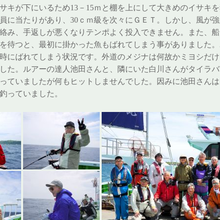
サキが下にいるため13－15ｍと棚を上にして大きめのイサキ
員に当たりがあり、30ｃｍ級を次々にＧＥＴ。しかし、風が
絡み、手返しが悪くなりテンポよく投入できません。また、船
を待つと、最初に掛かった魚もばれてしまう事がありました。
時にばれてしまう状況です。外道のメジナは何故かミヨシだけ
した。ルアーの達人池田さんと、隣にいた白川さんがタイラバ
やっていましたが何もヒットしませんでした。因みに池田さん
釣っていました。