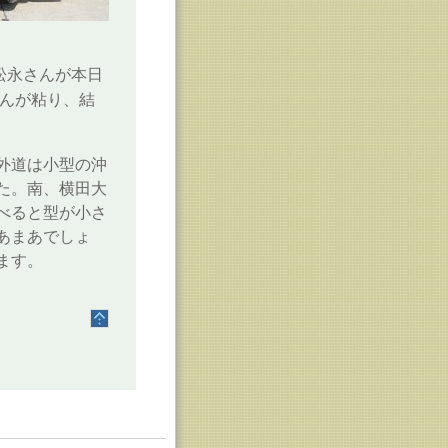
松永さんが本日
んが粘り、結
。外道は小型の沖
た。南、横田大
べると型が小さ
あまあでしょ
ます。