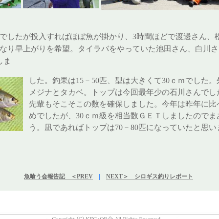
でしたが投入すればほぼ魚が掛かり、3時間ほどで渡邊さん、
なり早上がりを希望。タイラバをやっていた池田さん、白川さ
しま
した。釣果は15－50匹、型は大きくて30ｃｍでした
メジナとタカベ。トップは今回最年少の石川さんでし
先輩もそこそこの数を確保しました。今年は昨年に比
めでしたが、30ｃｍ級を相当数ＧＥＴしましたのでま
う。凪であればトップは70－80匹になっていたと思い
魚喰う会報告記 ＜PREV
|
NEXT＞ シロギス釣りレポート