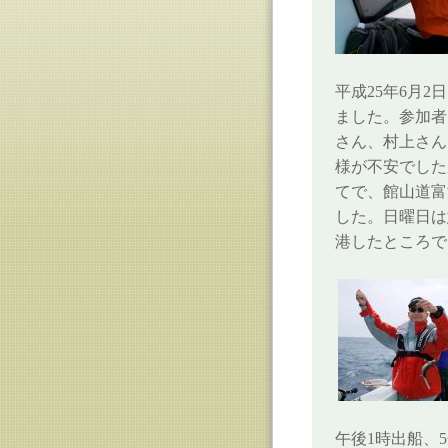
平成25年6月
ました。参加者
さん、村上さん
様が不安でした
てで、館山道富
した。日曜日は
港したところで
午後1時出船、