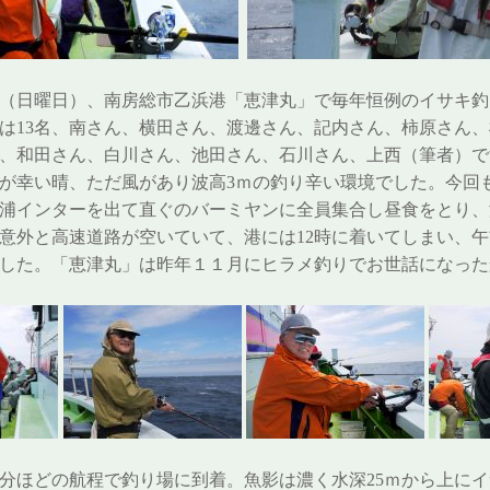
2日（日曜日）、南房総市乙浜港「恵津丸」で毎年恒例のイサキ
は13名、南さん、横田さん、渡邊さん、記内さん、柿原さん
、和田さん、白川さん、池田さん、石川さん、上西（筆者）で
が幸い晴、ただ風があり波高3ｍの釣り辛い環境でした。今回
浦インターを出て直ぐのバーミヤンに全員集合し昼食をとり、
意外と高速道路が空いていて、港には12時に着いてしまい、
した。「恵津丸」は昨年１１月にヒラメ釣りでお世話になった
5分ほどの航程で釣り場に到着。魚影は濃く水深25ｍから上に