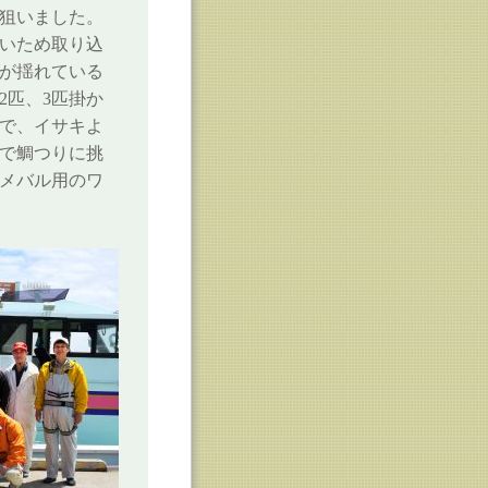
を狙いました。
強いため取り込
が揺れている
2匹、3匹掛か
で、イサキよ
で鯛つりに挑
はメバル用のワ