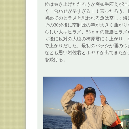
位は巻き上げただろうか突如手応えが消
く「合わせが早すぎる！！言ったろう、
初めてのヒラメと思われる魚は空しく海
その30分後に南師匠の竿が大きく曲が
らしい大型ヒラメ、53ｃｍの優勝ヒラ
ぐ後に反対の大艫の柿原君にも上がり、
で上がりだした。最初のバラシが運のつ
なとも思い岩佐君とボヤキが出てきたが
を続ける。