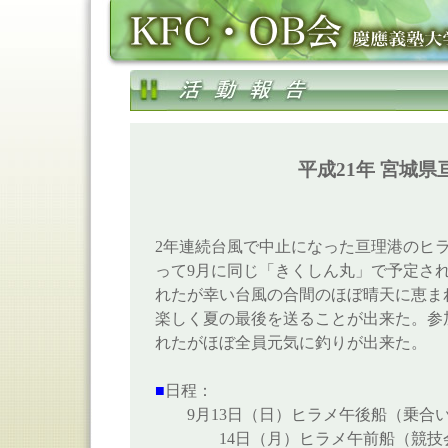
平成21年 宮城
2年連続台風で中止になった亘理港のヒ
って9月に同じ「きくしん丸」で予定さ
れたが幸い台風の合間のほぼ晴天に恵ま
楽しく夏の最後を送ることが出来た。参
れたがほぼ全員元気に釣りが出来た。
■
日程：
9月13日（日）ヒラメ午後船（乗合
14日（月）ヒラメ午前船（競技