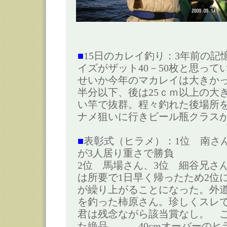
■
15日のカレイ釣り：3年前の記
イズがザット40－50枚と思って
せいか今年のマカレイは大きか
半分以下、後は25ｃｍ以上の大
い竿で抜群。程々釣れた後場所
ナメ狙いに行きビール瓶クラス
■
表彰式（ヒラメ）：1位 南さん 
が3人居り重さで勝負
2位 馬場さん、3位 細谷兄さ
は所要で1日早く帰ったため2位
が繰り上がることになった。外道賞
を釣った柿原さん。珍しくスレ
君は残念ながら該当賞なし。 
た絶品、、、40cmオーバーのヒラ