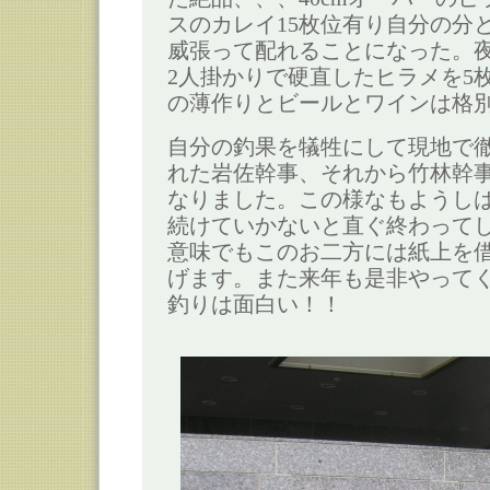
スのカレイ15枚位有り自分の分
威張って配れることになった。夜
2人掛かりで硬直したヒラメを5
の薄作りとビールとワインは格
自分の釣果を犠牲にして現地で
れた岩佐幹事、それから竹林幹
なりました。この様なもようし
続けていかないと直ぐ終わって
意味でもこのお二方には紙上を
げます。また来年も是非やって
釣りは面白い！！