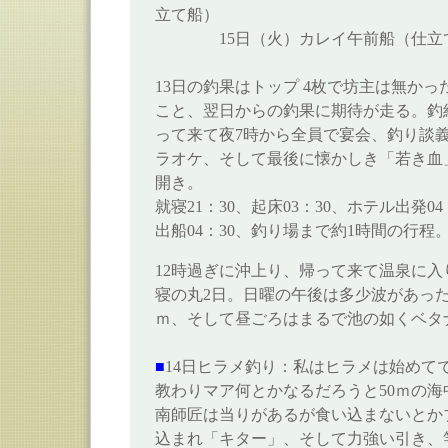
立て船）
15日（火）カレイ午前船（仕立
13日の釣果はトップ 4枚で坊主は無かっ
こと、翌日からの釣果に期待が走る。釣
って来て夜7時から全員で宴会、釣り談
ラオケ、そして最後に懐かしき「若き血
開き。
就寝21：30、起床03：30、ホテル出発04
出船04：30、釣り場まで約1時間の行程
12時過ぎに沖上り、帰って来て温泉に入り
寝の丸2日。日曜の午後は多少波があっ
ｍ、そして昼ごろはまるで池の如くベタ
■
14日ヒラメ釣り：私はヒラメは始めて
教わりマア何とかなるだろうと50ｍの
南師匠は当りがあるが食い込まないとか
込まれ「キター」、そして力強い引き、