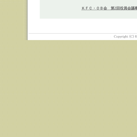
ＫＦＣ・ＯＢ会 第2回役員会議事