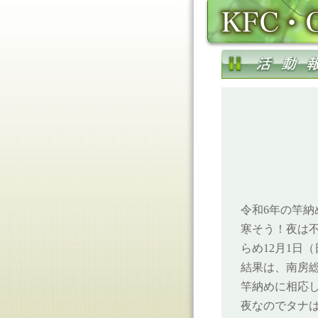
令和6年の竿
寒そう！夜は
らめ12月1日
結果は、南房
竿納めに相応
夜なのでタナ