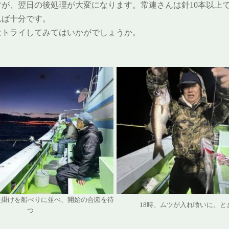
すが、翌日の後処理が大変になります。常連さんは針10本以上
れば十分です。
はトライしてみてはいかがでしょうか。
仕掛けを船べりに並べ、開始の合図を待
18時、ムツが入れ喰いに。と
つ