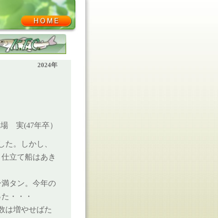
KFC･OB会ホーム
2024年
場 実(47年卒）
した。しかし、
、仕立て船はあき
ー満タン。今年の
った・・・
数は増やせばた