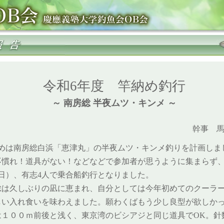
令和6年度 竿納め釣行
～ 南房総 半夜ムツ・キンメ ～
幹事 馬
納めは南房総白浜「恵津丸」の半夜ムツ・キンメ釣りを計画しま
不慣れ！道具がない！などなどで参加者が思うように集まらず
（日）、有志4人で乗合船釣行となりました。
総は久しぶりの凪に恵まれ、自分としては今年初めてのクーラ
しい入れ食いを味わえました。願わくばもう少し良型が欲しか
は１００ｍ前後と浅く、東京湾のビシアジと同じ道具でOK。針