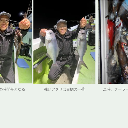
の時間帯となる
強いアタリは目鯛の一荷
21時、クーラ