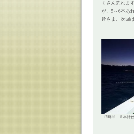
くさん釣れま
が、5～6本あ
皆さま、次回
17時半、６本針