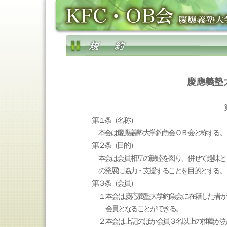
慶應義塾
第１条（名称）
本会は慶應義塾大学釣魚会ＯＢ会と称する。（
第２条（目的）
本会は会員相互の親睦を図り、併せて趣味と
の発展に協力・支援することを目的とする。
第３条（会員）
１.本会は慶応義塾大学釣魚会に在籍した者
会員となることができる。
２
.
本会は上記のほか会員３名以上の推薦があ