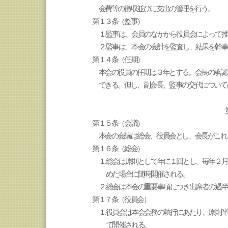
会費等の徴収並びに支出の管理を行う。
第１３条（監事）
１
.
監事は、会員のなかから役員会によって推
２
.監事は、本会の会計を監査し、結果を幹
第
１４条（任期）
本会の役員の任期は３年とする。会長の承認
できる。但し、副会長、監事の交代について
第１５条（会議）
本会の会議は総会、役員会とし、会長がこれ
第１６条（総会）
１
.
総会は原則として年に１回とし、毎年２月
めた場合に随時開催される。
２
.
総会は本会の重要事項につき出席者の過
第１７条（役員会）
１
.
役員会は本会会務の執行にあたり、原則半
て開催される。