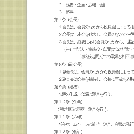
２．総務・企画・広報・会計
３．監事
第７条（会長）
１
.会長は、会員のなかから役員会によって
２
.会長は、本会を代表し、会員のなかから
３
.会長は、必要に応じ会員のなかから、世
（注）世話人・連絡役・顧問は会の活動・
連絡役は同期生の掌握と相互連
第８条（副会長）
１
.副会長は、会員のなかから役員会によっ
２
.副会長は会長を補佐し、会長に事故ある
第９条（総務）
名簿の作成、会議の運営を行う。
第１０条（企画）
活動計画の策定・運営を行う。
第１１条（広報）
当会ホームページの維持・運営、会報の発行
第１２条（会計）