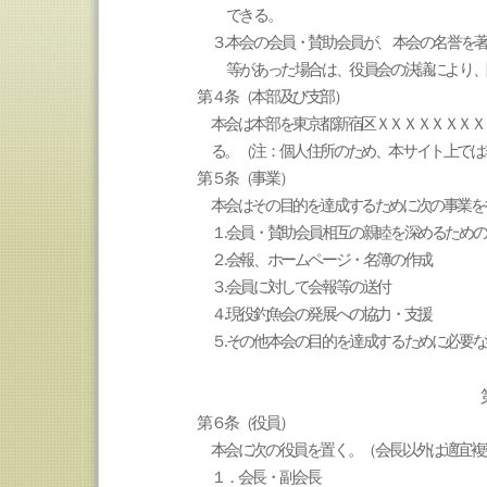
できる。
３
.本会の会員・賛助会員が、
本会の名誉を著
等があった場合は、役員会の決議により、
第４条（本部及び支部）
本会は本部を東京都新宿区ＸＸＸＸＸＸＸＸ
る。（注：個人住所のため、本サイト上では
第５条（事業）
本会はその目的を達成するために次の事業を
１
.会員・賛助会員相互の親睦を深めるため
２
.会報、ホームページ・名簿の作成
３
.会員に対して会報等の送付
４
.現役釣魚会の発展への協力・支援
５
.その他本会の目的を達成するために必要
第６条（役員）
本会に次の役員を置く。（会長以外は適宜複
１．会長・副会長