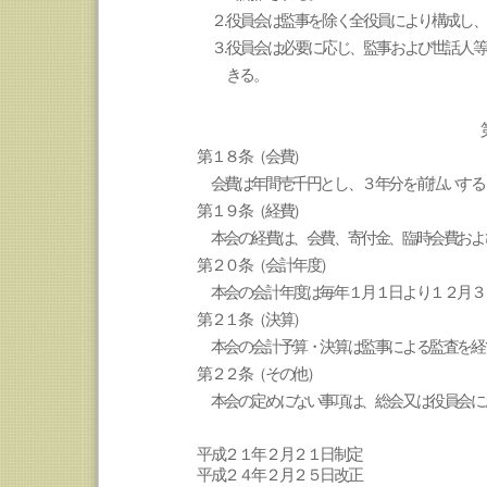
２
.役員会
は監事を除く全役員により構成し、
３
.役員会は必要に応じ、監事および世話人
きる。
第１８条（会費）
会費は年間壱千円とし、３年分を前払いする
第１９条（経費）
本会の経費は、会費、寄付金、臨時会費およ
第２０条（会計年度）
本会の会計年度は毎年１月１日より１２月３
第２１条（決算）
本会の会計予算・決算は監事による監査を経
第２２条（その他）
本会の定めにない事項は、総会又は役員会に
平成２１年２月２１日制定
平成２４年２月２５日改正