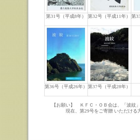
第31号（平成8年）
第32号（平成11年）
第3
第36号（平成26年）
第37号（平成28年）
【お願い】 ＫＦＣ・ＯＢ会は、「波紋」
現在、第29号をご寄贈 いただける方